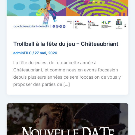
Trollball à la fête du jeu – Châteaubriant
adminTILC
/
27 mai, 2026
La fête du jeu est de retour cette année à
Châteaubriant, et comme nous en avons l’occasion
depuis plusieurs années ce sera l’occasion de vous y
proposer des parties de […]