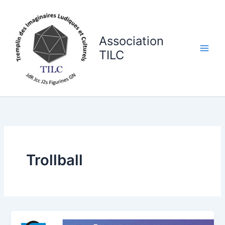
Aller
au
contenu
Association
TILC
Trollball