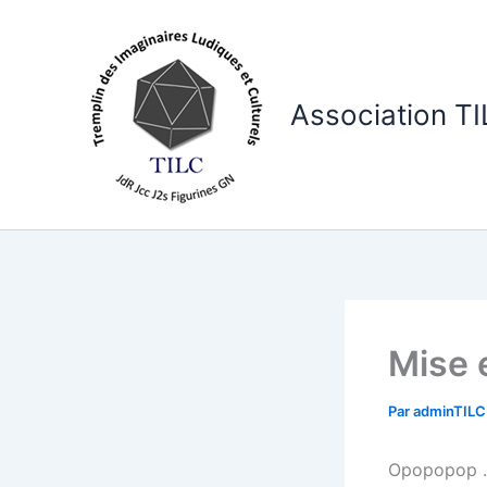
Aller
au
contenu
Association T
Mise 
Par
adminTIL
Opopopop … 