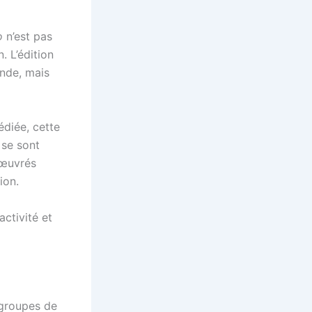
o
n’est pas
. L’édition
onde, mais
édiée, cette
 se sont
sœuvrés
ion.
ctivité et
 groupes de