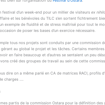
’est bien sûr l’organisation du
Festival d’Ostara
.
 festival d’un week-end pour un millier de visiteurs
ex nihil
faire et les bénévoles du TILC s’en sortent fichtrement bien
un exemple de fluidité et de stress maîtrisé pour tout le m
’occasion de poser les bases d’un exercice nécessaire.
simple tous nos projets sont conduits par une commission d
gérant au global le projet et les tâches. Certains membres
evoir en faire beaucoup et d’autres se sentaient un peu dé
avons créé des groupes de travail au sein de cette commiss
us dire on a même parlé en CA de matrices RACI, profils d’a
 de charges ….
s
mes partis de la commission Ostara pour la définition des