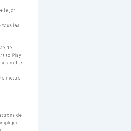
 le jdr
 tous les
ste de
rt to Play
ieu d’être.
ite mettre
ettrons de
’impliquer
s