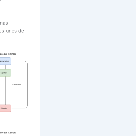
émas
ues-unes de