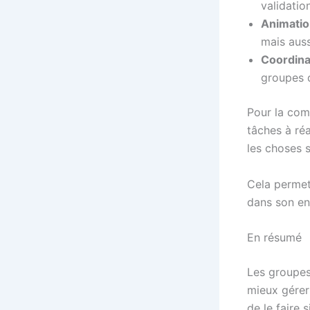
validatio
Animati
mais auss
Coordina
groupes d
Pour la com
tâches à ré
les choses 
Cela permet
dans son e
En résumé
Les groupes
mieux gérer
de le faire 