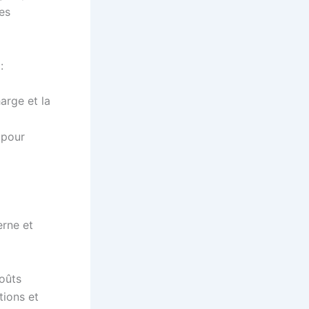
les
:
arge et la
 pour
erne et
coûts
ptions et