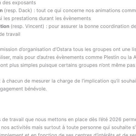
n des exposants
on
(resp. Dack) : tout ce qui concerne nos animations comme
i les prestations durant les évènements
tion
(resp. Vincent) : pour assurer la bonne coordination de
e travail
mission d’organisation d’Ostara tous les groupes ont une li
aliser, mais pour d’autres évènements comme Plestin ou la A
sont plus simples puisque certains groupes n’ont même pas l
 à chacun de mesurer la charge de l’implication qu’il souha
ngagement bénévole.
 de travail que nous mettons en place dès l’été 2026 perm
 nos activités mais surtout à toute personne qui souhaite s
simplement et en fonction de ses centres d’intérêts et de se