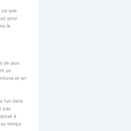
r ce que
us) pour
ns le
s de jeux
nt un
ntions et en
i l’un dans
t pas
imposé à
t au temps