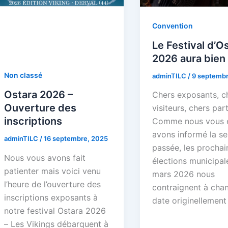
Convention
Le Festival d’O
2026 aura bien 
Non classé
adminTILC
/
9 septembr
Ostara 2026 –
Chers exposants, c
Ouverture des
visiteurs, chers par
inscriptions
Comme nous vous 
avons informé la s
adminTILC
/
16 septembre, 2025
passée, les prochai
Nous vous avons fait
élections municipal
patienter mais voici venu
mars 2026 nous
l’heure de l’ouverture des
contraignent à chan
inscriptions exposants à
date originellement
notre festival Ostara 2026
– Les Vikings débarquent à