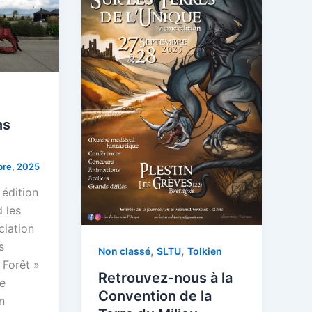
ns
re, 2025
 édition
 les
ciation
s
,
,
Non classé
SLTU
Tolkien
 Forêt »
Retrouvez-nous à la
re
Convention de la
n