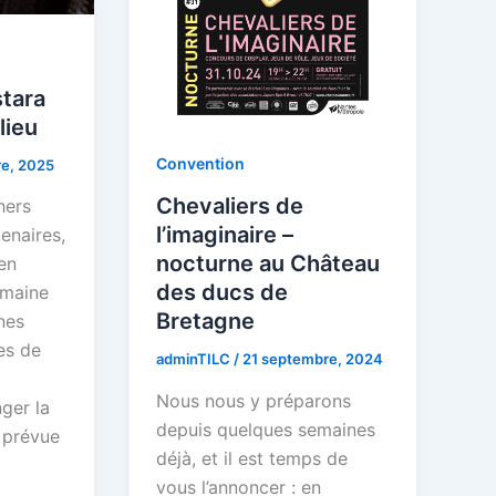
stara
lieu
Convention
e, 2025
Chevaliers de
hers
l’imaginaire –
tenaires,
nocturne au Château
en
des ducs de
emaine
Bretagne
nes
es de
adminTILC
/
21 septembre, 2024
Nous nous y préparons
ger la
depuis quelques semaines
 prévue
déjà, et il est temps de
vous l’annoncer : en