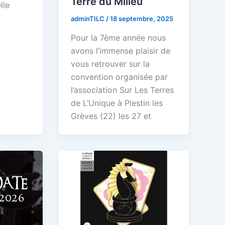
Terre du Milieu
lle
adminTILC
/
18 septembre, 2025
Pour la 7ème année nous
avons l’immense plaisir de
vous retrouver sur la
convention organisée par
l’association Sur Les Terres
de L’Unique à Plestin les
Grèves (22) les 27 et