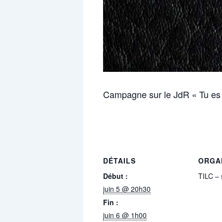
Campagne sur le JdR « Tu es u
DÉTAILS
ORGA
Début :
TILC – 
juin 5 @ 20h30
Fin :
juin 6 @ 1h00