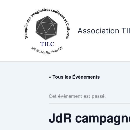
Aller
au
contenu
Association T
« Tous les Évènements
Cet évènement est passé.
JdR campagne