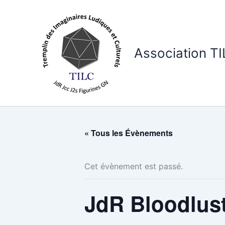
Aller
au
contenu
Association T
« Tous les Évènements
Cet évènement est passé.
JdR Bloodlus