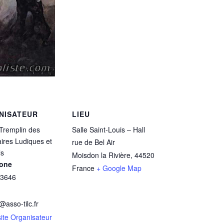
NISATEUR
LIEU
Tremplin des
Salle Saint-Louis – Hall
ires Ludiques et
rue de Bel Air
ls
Moisdon la Rivière
,
44520
one
France
+ Google Map
3646
@asso-tilc.fr
 site Organisateur