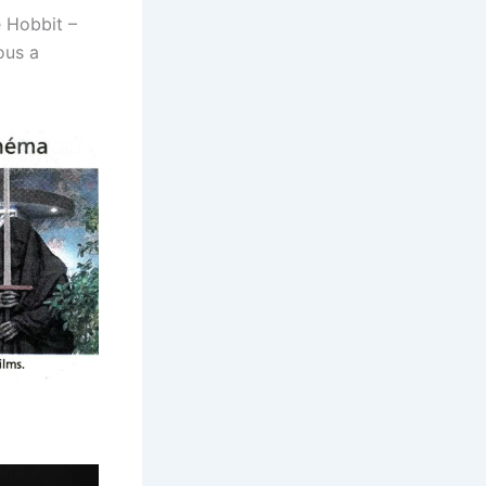
 Hobbit –
ous a