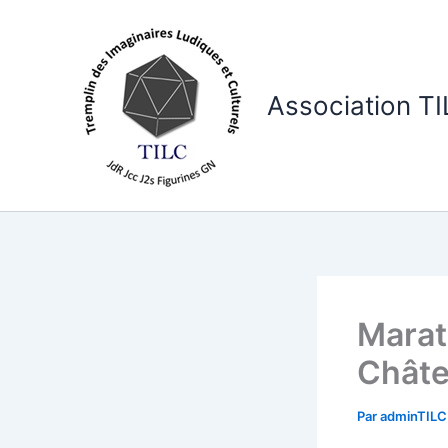
Aller
au
contenu
Association T
Marat
Châte
Par
adminTIL