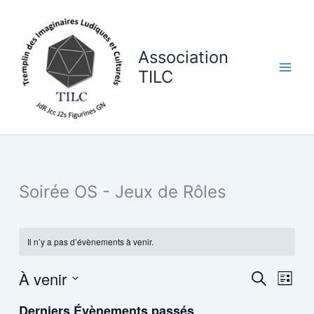
Aller
au
contenu
Association
TILC
Soirée OS - Jeux de Rôles
Il n’y a pas d’évènements à venir.
À venir
Recherche
Navig
Recherche
Liste
et
de
Sélectionnez
Derniers Évènements passés
navigation
vues
une