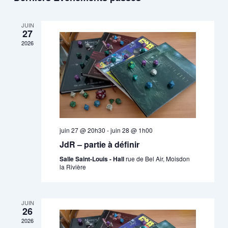
date.
de
Évène
vues
JUIN
27
Évènements
2026
juin 27 @ 20h30
-
juin 28 @ 1h00
JdR – partie à définir
Salle Saint-Louis - Hall
rue de Bel Air, Moisdon
la Rivière
JUIN
26
2026