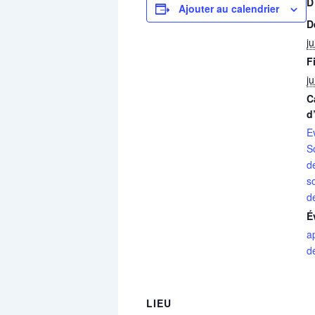
D
Ajouter au calendrier
D
j
F
j
C
d
E
S
d
s
d
É
a
d
LIEU