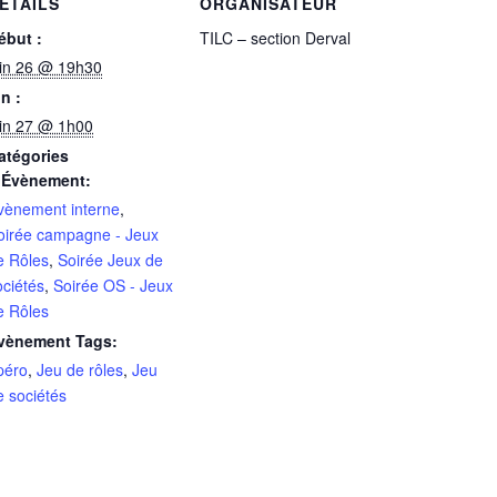
ÉTAILS
ORGANISATEUR
ébut :
TILC – section Derval
uin 26 @ 19h30
in :
uin 27 @ 1h00
atégories
’Évènement:
vènement interne
,
oirée campagne - Jeux
e Rôles
,
Soirée Jeux de
ociétés
,
Soirée OS - Jeux
e Rôles
vènement Tags:
péro
,
Jeu de rôles
,
Jeu
e sociétés